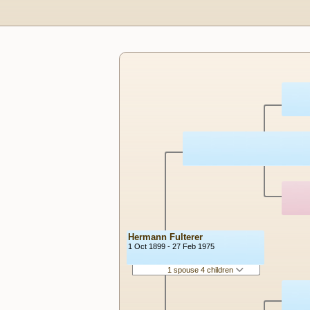
Hermann Fulterer
1 Oct 1899 - 27 Feb 1975
1 spouse 4 children