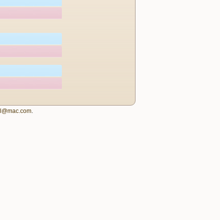
igl@mac.com
.