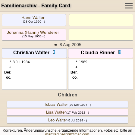
Familienarchiv - Family Card
Hans Walter
(28 Oct 1950 - )
Johanna (Hanni) Wunderer
(15 May 1956 - )
m.
8 Aug 2005
Christian Walter
Claudia Rinner
*
8 Jul 1984
*
1989
+
+
Ber.
Ber.
oo.
oo.
Children
Tobias Walter
(29 Mar 1997 - )
Lisa Walter
(17 Feb 2012 - )
Leo Walter
(6 Jul 2014 - )
Korrekturen, Änderungswünsche, ergänzende Informationen, Fotos etc. bitte an
manfred.hellrigl@mac.com
.