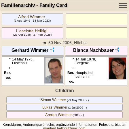
Familienarchiv - Family Card
Alfred Wimmer
(6 Aug 1946 - 13 Mar 2023)
Lieselotte Hellrigl
(23 Oct 1946 - 27 Feb 2025)
m.
30 Nov 2006, Höchst
Gerhard Wimmer
Bianca Nachbauer
*
14 May 1978,
*
14 Jan 1978,
Lustenau
Bregenz
+
+
Ber.
Ber.
Hauptschul-
Lehrerin
oo.
oo.
Children
Simon Wimmer
(29 May 2008 - )
Lukas Wimmer
(1 Jul 2009 - )
Annika Wimmer
(2012 - )
Korrekturen, Änderungswünsche, ergänzende Informationen, Fotos etc. bitte an
manfred.hellrigl@mac.com
.