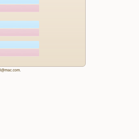
igl@mac.com
.