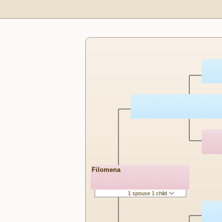
Filomena
1 spouse 1 child