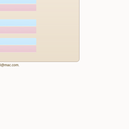
igl@mac.com
.