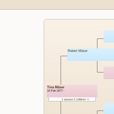
Robert Mäser
Tina Mäser
10 Feb 1977 -
1 spouse 2 children